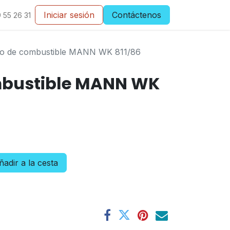
Iniciar sesión
Contáctenos
 55 26 31
tro de combustible MANN WK 811/86
ombustible MANN WK
adir a la cesta