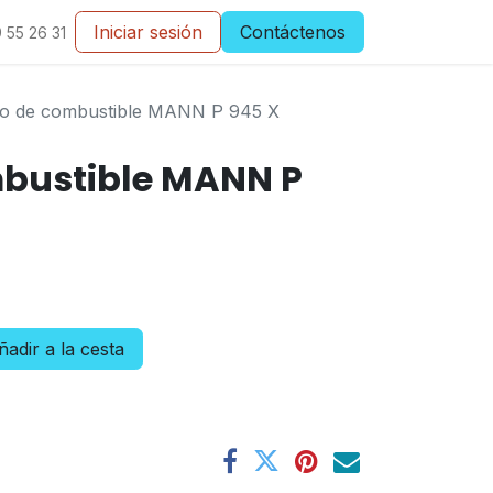
Iniciar sesión
Contáctenos
 55 26 31
tro de combustible MANN P 945 X
mbustible MANN P
adir a la cesta