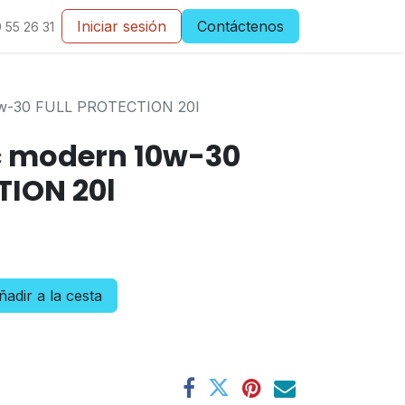
Iniciar sesión
Contáctenos
 55 26 31
0w-30 FULL PROTECTION 20l
c modern 10w-30
TION 20l
adir a la cesta