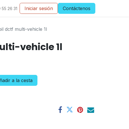
Iniciar sesión
Contáctenos
 55 26 31
l dctf multi-vehicle 1l
lti-vehicle 1l
adir a la cesta