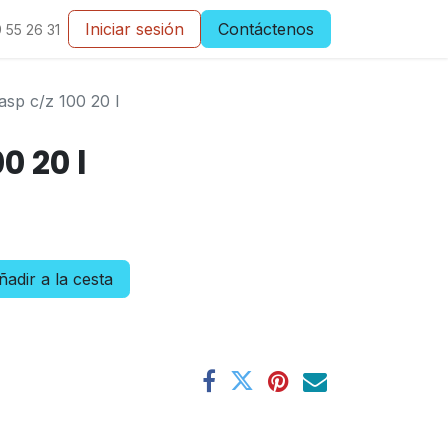
Iniciar sesión
Contáctenos
 55 26 31
asp c/z 100 20 l
0 20 l
adir a la cesta