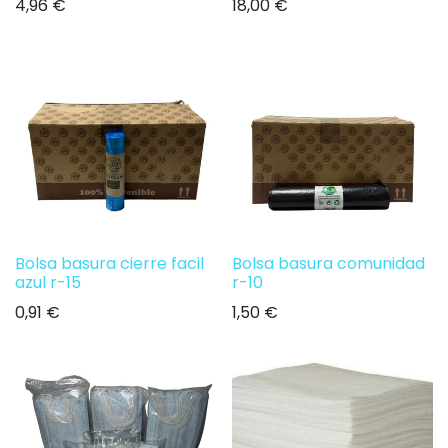
4,96
€
18,00
€
Bolsa basura cierre facil
Bolsa basura comunidad
azul r-15
r-10
0,91
€
1,50
€