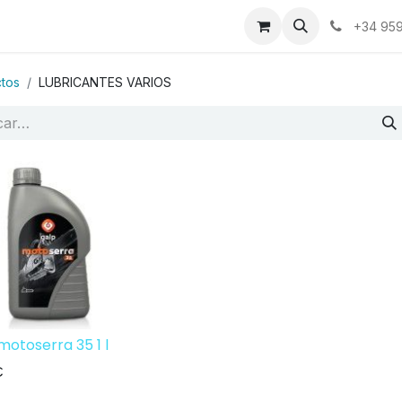
a
Contáctenos
+34 959
tos
LUBRICANTES VARIOS
motoserra 35 1 l
€