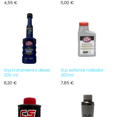
4,55
€
11,00
€
Stp tratamiento diesel
Stp sellante radiador
200 ml
300ml
6,20
€
7,85
€