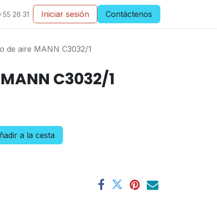
Iniciar sesión
Contáctenos
 55 26 31
tro de aire MANN C3032/1
re MANN C3032/1
adir a la cesta