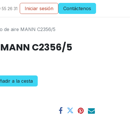
Iniciar sesión
Contáctenos
 55 26 31
tro de aire MANN C2356/5
re MANN C2356/5
adir a la cesta