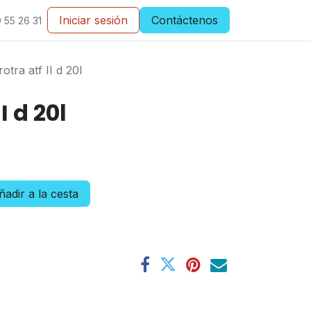
Iniciar sesión
Contáctenos
 55 26 31
rotra atf II d 20l
I d 20l
adir a la cesta